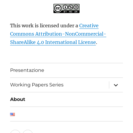
This work is licensed under a
Creative
Commons Attribution-NonCommercial-
ShareAlike 4.0 International License
.
Presentazione
apri
Working Papers Series
i
menu
child
About