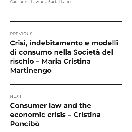
on
Consumer Law and Social Issues
Post
PREVIOUS
navigation
Crisi, indebitamento e modelli
Previous
post:
di consumo nella Società del
rischio – Maria Cristina
Martinengo
NEXT
Consumer law and the
Next
post:
economic crisis – Cristina
Poncibò