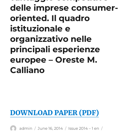
delle imprese consumer-
oriented. Il quadro
istituzionale e
organizzativo nelle
principali esperienze
europee – Oreste M.
Calliano
DOWNLOAD PAPER (PDF)
Author
Posted
Categories
Tags
admin
June 16, 2014
Issue 2014 – 1 en