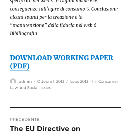
specificità del web 4. Il Digital divide e le
conseguenze sull’agire di consumo 5. Conclusioni:
alcuni spunti per la creazione e la
“manutenzione” della fiducia nel web 6
Bibiliografia
DOWNLOAD WORKING PAPER
(PDF)
Autore
Pubblicato
Categorie
Tag
admin
Ottobre 1, 2013
Issue 2013 - 1
Consumer
il
Law and Social Issues
Navigazione
PRECEDENTE
articoli
The EU Directive on
Articolo