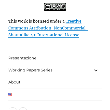
This work is licensed under a
Creative
Commons Attribution-NonCommercial-
ShareAlike 4.0 International License
.
Presentazione
apri
Working Papers Series
i
menu
child
About