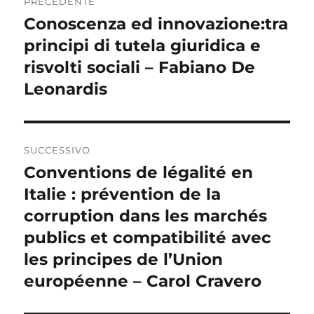
PRECEDENTE
articoli
Conoscenza ed innovazione:tra
Articolo
precedente:
principi di tutela giuridica e
risvolti sociali – Fabiano De
Leonardis
SUCCESSIVO
Conventions de légalité en
Articolo
successivo:
Italie : prévention de la
corruption dans les marchés
publics et compatibilité avec
les principes de l’Union
européenne – Carol Cravero