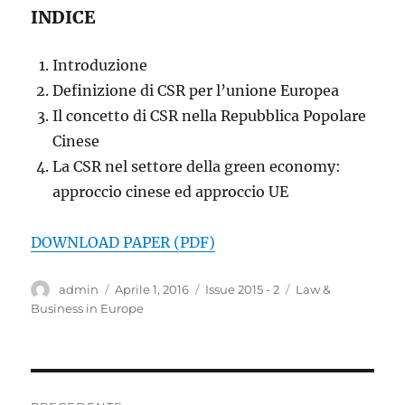
INDICE
Introduzione
Definizione di CSR per l’unione Europea
Il concetto di CSR nella Repubblica Popolare
Cinese
La CSR nel settore della green economy:
approccio cinese ed approccio UE
DOWNLOAD PAPER (PDF)
Autore
Pubblicato
Categorie
Tag
admin
Aprile 1, 2016
Issue 2015 - 2
Law &
il
Business in Europe
Navigazione