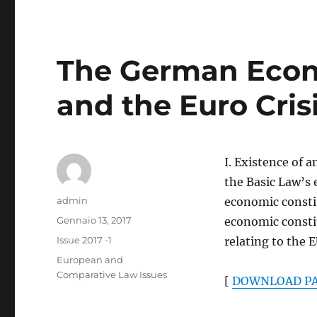
The German Econ
and the Euro Cris
I. Existence of 
the Basic Law’s 
Autore
admin
economic consti
Pubblicato
Gennaio 13, 2017
economic constit
il
Categorie
Issue 2017 -1
relating to the E
Tag
European and
Comparative Law Issues
[
DOWNLOAD PA