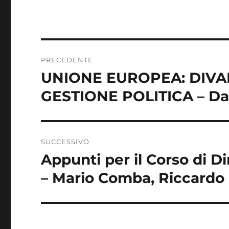
Navigazione
PRECEDENTE
articoli
UNIONE EUROPEA: DIVARI
Articolo
precedente:
GESTIONE POLITICA – Da
SUCCESSIVO
Appunti per il Corso di D
Articolo
successivo:
– Mario Comba, Riccardo 