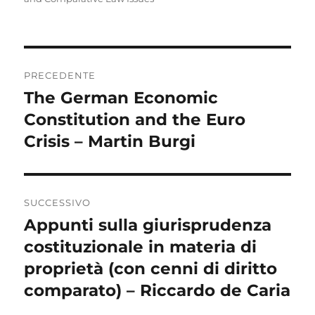
Navigazione
PRECEDENTE
articoli
The German Economic
Articolo
precedente:
Constitution and the Euro
Crisis – Martin Burgi
SUCCESSIVO
Appunti sulla giurisprudenza
Articolo
successivo:
costituzionale in materia di
proprietà (con cenni di diritto
comparato) – Riccardo de Caria