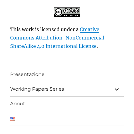
This work is licensed under a
Creative
Commons Attribution-NonCommercial-
ShareAlike 4.0 International License
.
Presentazione
apri
Working Papers Series
i
menu
child
About