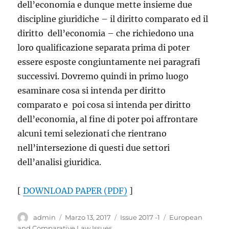
dell’economia e dunque mette insieme due
discipline giuridiche – il diritto comparato ed il
diritto dell’economia – che richiedono una
loro qualificazione separata prima di poter
essere esposte congiuntamente nei paragrafi
successivi. Dovremo quindi in primo luogo
esaminare cosa si intenda per diritto
comparato e poi cosa si intenda per diritto
dell’economia, al fine di poter poi affrontare
alcuni temi selezionati che rientrano
nell’intersezione di questi due settori
dell’analisi giuridica.
[
DOWNLOAD PAPER (PDF)
]
Autore
Pubblicato
Categorie
Tag
admin
Marzo 13, 2017
Issue 2017 -1
European
il
and Comparative Law Issues