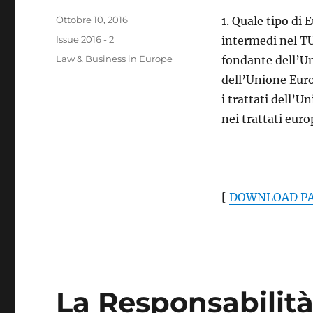
Pubblicato
Ottobre 10, 2016
1. Quale tipo di 
il
Categorie
Issue 2016 - 2
intermedi nel TU
Tag
Law & Business in Europe
fondante dell’Un
dell’Unione Euro
i trattati dell’U
nei trattati eur
[
DOWNLOAD PA
La Responsabilità