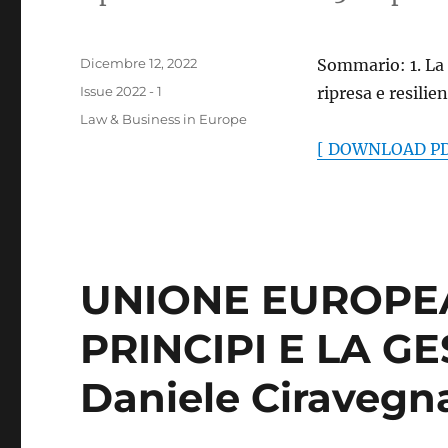
Pubblicato
Dicembre 12, 2022
Sommario: 1. La 
il
Categorie
Issue 2022 - 1
ripresa e resilie
Tag
Law & Business in Europe
[ DOWNLOAD PD
UNIONE EUROPEA
PRINCIPI E LA GE
Daniele Ciravegn