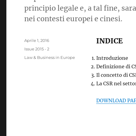
principio legale e, a tal fine, sa
nei contesti europei e cinesi.
INDICE
Pubblicato
Aprile 1, 2016
il
Categorie
Issue 2015 - 2
Tag
Law & Business in Europe
Introduzione
Definizione di C
Il concetto di C
La CSR nel setto
DOWNLOAD PAP