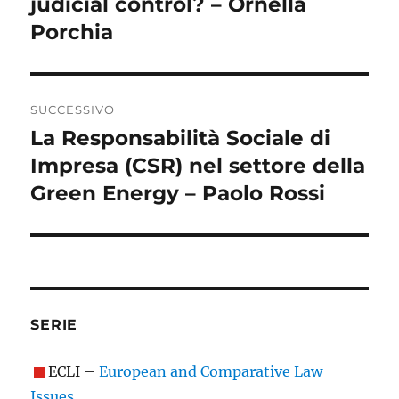
judicial control? – Ornella
Porchia
SUCCESSIVO
La Responsabilità Sociale di
Articolo
successivo:
Impresa (CSR) nel settore della
Green Energy – Paolo Rossi
SERIE
ECLI –
European and Comparative Law
Issues