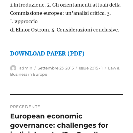
1.Introduzione. 2. Gli orientamenti attuali della
Commissione europea: un’analisi critica. 3.
L’approccio
di Elinor Ostrom. 4. Considerazioni conclusive.
DOWNLOAD PAPER (PDF)
Autore
Pubblicato
Categorie
Tag
admin
Settembre 23, 2015
Issue 2015 - 1
Law &
il
Business in Europe
Navigazione
PRECEDENTE
articoli
European economic
Articolo
precedente:
governance: challenges for